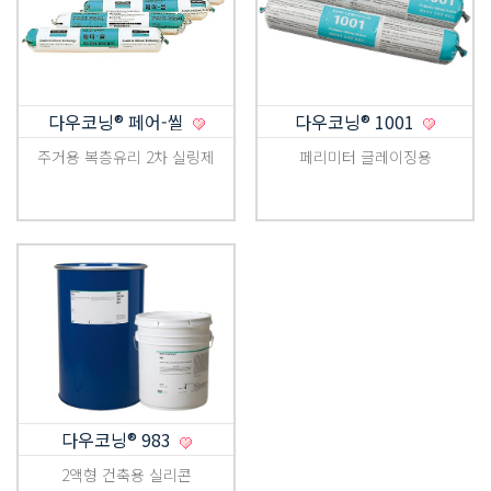
다우코닝® 페어-씰
다우코닝® 1001
주거용 복층유리 2차 실링제
페리미터 글레이징용
다우코닝® 983
2액형 건축용 실리콘