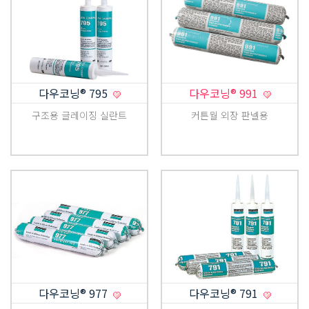
다우코닝® 795
다우코닝® 991
구조용 글레이징 실란트
커튼월 외장 판넬용
다우코닝® 977
다우코닝® 791