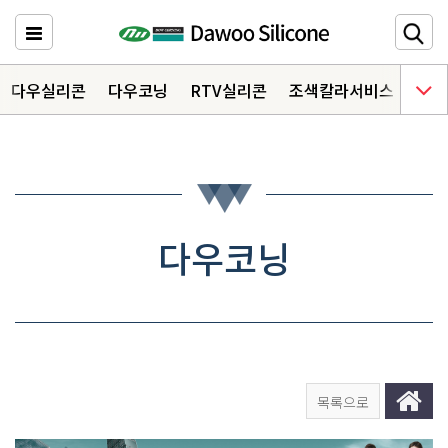
다우실리콘
주요메뉴 바로가기
다우실리콘
다우코닝
RTV실리콘
조색칼라서비스
다우
HOME
제품소개
6
자료실
3
다우코닝
상담문의
오시는 길
목록으로