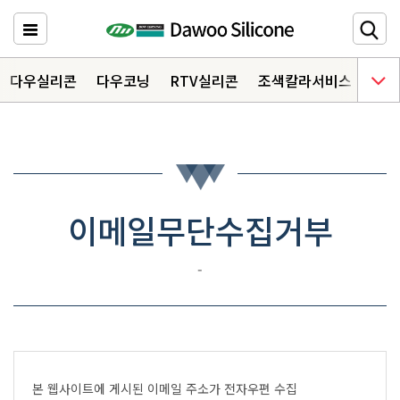
다우실리콘
주요메뉴 바로가기
다우실리콘
다우코닝
RTV실리콘
조색칼라서비스
다우
HOME
제품소개
6
자료실
3
이메일무단수집거부
상담문의
-
오시는 길
본 웹사이트에 게시된 이메일 주소가 전자우편 수집