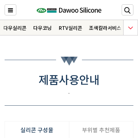
다우실리콘
주요메뉴 바로가기
다우실리콘
다우코닝
RTV실리콘
조색칼라서비스
다우
HOME
제품소개
6
자료실
3
제품사용안내
상담문의
-
오시는 길
실리콘 구성물
부위별 추천제품