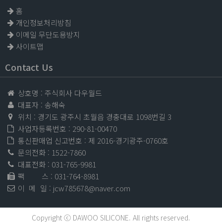
홈
개인정보처리방침
이메일 무단도용방지
사이트맵
Contact Us
상호명 : 주식회사 다우월드
대표자 : 송해숙
위치 : 경기도 광주시 초월읍 경충대로 1098번길 3
사업자등록번호 : 290-81-00470
통신판매업 신고번호 : 제 2016-경기광주-0760호
문의전화 :
1522-7860
대표전화 :
031-765-9981
팩 스
: 031-764-8981
이 메 일
:
jcw785678@naver.com
Copyright ⓒ DAWOO SILICONE. All rights reserved.