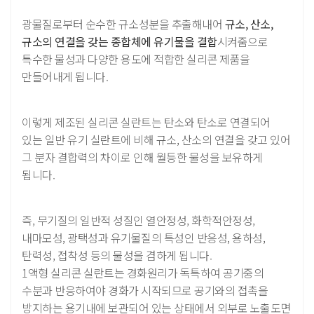
광물질로부터 순수한 규소성분을 추출해내어
규소, 산소,
규소의 연결을 갖는 종합체에
유기물을 결합
시켜줌으로
특수한 물성과 다양한 용도에 적합한 실리콘 제품을
만들어내게 됩니다.
이렇게 제조된 실리콘 실란트는 탄소와 탄소로 연결되어
있는 일반 유기 실란트에 비해 규소, 산소의 연결을 갖고 있어
그 분자 결합력의 차이로 인해 월등한 물성을 보유하게
됩니다.
즉, 무기질의 일반적 성질인 열안정성, 화학적안정성,
내마모성, 광택성과 유기물질의 특성인 반응성, 용하성,
탄력성, 접착성 등의 물성을 겸하게 됩니다.
1액형 실리콘 실란트는 경화원리가 독특하여 공기중의
수분과 반응하여야 경화가 시작되므로 공기와의 접촉을
방지하는 용기내에 보관되어 있는 상태에서 외부로 노출도면