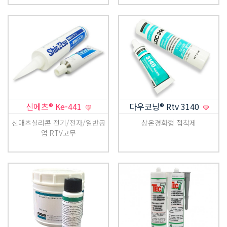
신에츠® Ke-441
다우코닝® Rtv 3140
신애츠실리콘 전기/전자/일반공
상온경화형 접착제
업 RTV고무