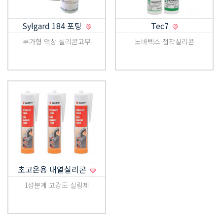
Sylgard 184 포팅
Tec7
부가형 액상 실리콘고무
노바텍스 접착실리콘
초고온용 내열실리콘
1성분계 고강도 실링제