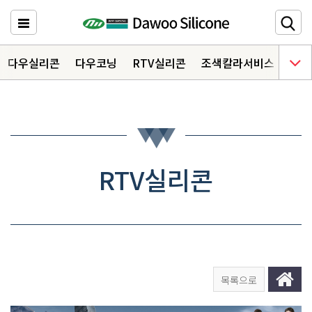
다우실리콘
주요메뉴 바로가기
다우실리콘
다우코닝
RTV실리콘
조색칼라서비스
다우
HOME
제품소개
6
자료실
3
RTV실리콘
상담문의
오시는 길
목록으로