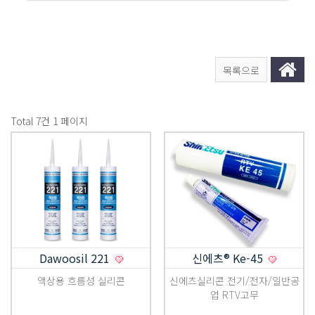
목록으로
Total 7건
1 페이지
Dawoosil 221
신에츠® Ke-45
액상용 흐름성 실리콘
신에츠실리콘 전기/전자/일반공
업 RTV고무