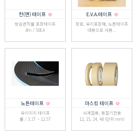
천(면) 테이프
E.V.A.테이프
방습면직물 포장테이프
창호, 유리포장재, 노튼테이프
8m / 50EA
대용으로 사용...
노튼테이프
마스킹 테이프
유리지지 테이프
사계절용, 동절기전용
롤 / 3.2T ~ 12.5T
12, 15, 24, 48 (단위:mm)