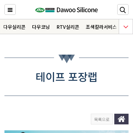
다우실리콘
주요메뉴 바로가기
다우실리콘
다우코닝
RTV실리콘
조색칼라서비스
다우
HOME
제품소개
6
자료실
3
테이프 포장랩
상담문의
오시는 길
목록으로