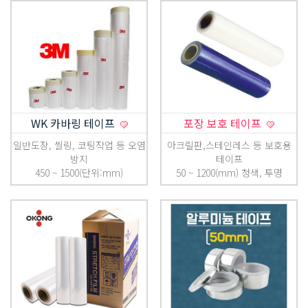
WK 카바링 테이프
포장 보호 테이프
일반도장, 씰링, 코팅작업 등 오염
아크릴판,스테인레스 등 보호용
방지
테이프
450 ~ 1500(단위:mm)
50 ~ 1200(mm) 청색, 투명