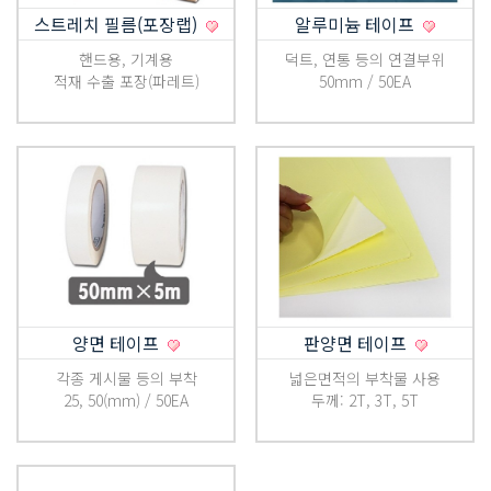
스트레치 필름(포장랩)
알루미늄 테이프
핸드용, 기계용
덕트, 연통 등의 연결부위
적재 수출 포장(파레트)
50mm / 50EA
양면 테이프
판양면 테이프
각종 게시물 등의 부착
넓은면적의 부착물 사용
25, 50(mm) / 50EA
두께: 2T, 3T, 5T