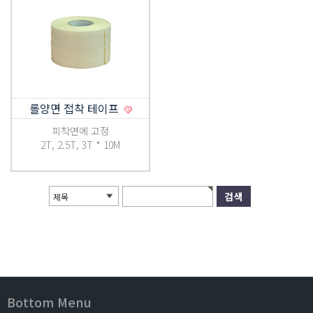
롤양면 접착 테이프
피착면에 고정
2T, 2.5T, 3T * 10M
제목
Bottom Menu