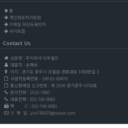
홈
개인정보처리방침
이메일 무단도용방지
사이트맵
Contact Us
상호명 : 주식회사 다우월드
대표자 : 송해숙
위치 : 경기도 광주시 초월읍 경충대로 1098번길 3
사업자등록번호 : 290-81-00470
통신판매업 신고번호 : 제 2016-경기광주-0760호
문의전화 :
1522-7860
대표전화 :
031-765-9981
팩 스
: 031-764-8981
이 메 일
:
jcw785678@naver.com